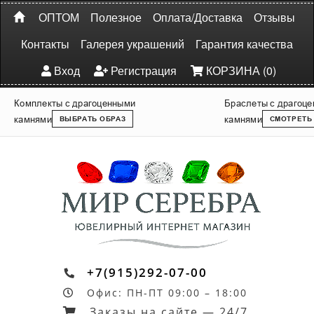
ОПТОМ
Полезное
Оплата/Доставка
Отзывы
Контакты
Галерея украшений
Гарантия качества
Вход
Регистрация
КОРЗИНА (0)
Комплекты с драгоценными
Браслеты с драгоц
камнями
камнями
ВЫБРАТЬ ОБРАЗ
СМОТРЕТЬ
+7(915)292-07-00
Офис: ПН-ПТ 09:00 – 18:00
Заказы на сайте — 24/7