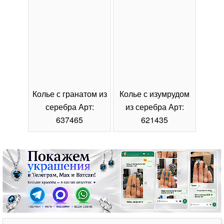
Колье с гранатом из
Колье с изумрудом
Коль
серебра Арт:
из серебра Арт:
се
637465
621435