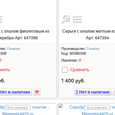
 с опалом фиолетовым из
Серьги с опалом желтым и
еребра Арт: 647356
Арт: 647354
тво:
Гонконг
Производство:
Гонконг
308
Код:
МОВ0308
0
0
Наличие:
внить
Сравнить
б.
1 400
руб.
Нет в наличии
Нет в наличии
Есть комплект
Есть комплект