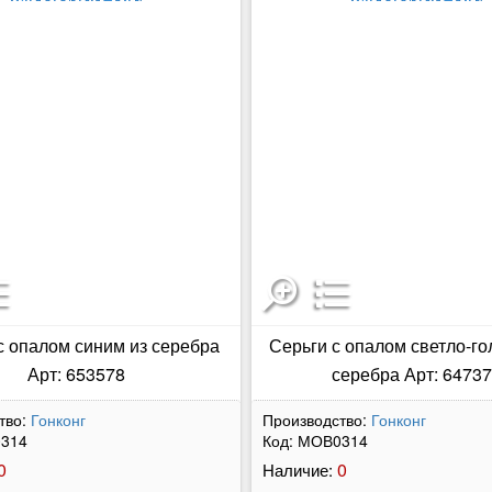
с опалом синим из серебра
Серьги с опалом светло-г
Арт: 653578
серебра Арт: 6473
тво:
Гонконг
Производство:
Гонконг
314
Код:
МОВ0314
0
0
Наличие: