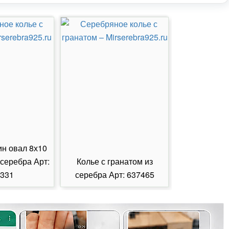
ин овал 8х10
 серебра Арт:
Колье с гранатом из
Колье с из
331
серебра Арт: 637465
серебра А