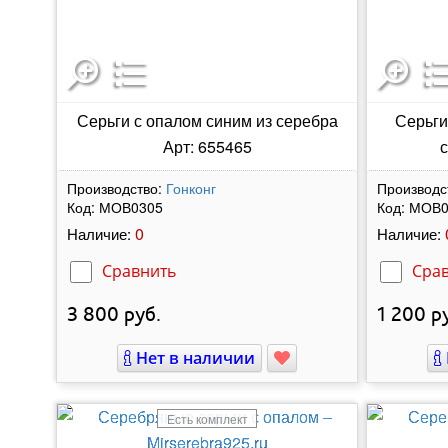
Серьги с опалом синим из серебра
Серьги
Арт: 655465
с
Производство:
Гонконг
Производс
Код:
МОВ0305
Код:
МОВ0
0
Наличие:
Наличие:
Сравнить
Сра
3 800
руб.
1 200
ру
Нет в наличии
Есть комплект