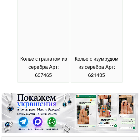
Колье с гранатом из
Колье с изумрудом
Коль
серебра Арт:
из серебра Арт:
се
637465
621435