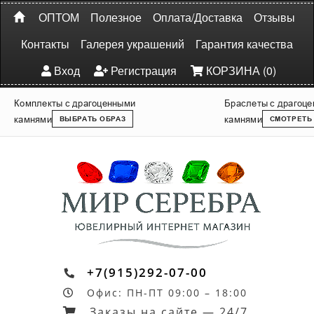
ОПТОМ
Полезное
Оплата/Доставка
Отзывы
Контакты
Галерея украшений
Гарантия качества
Вход
Регистрация
КОРЗИНА (0)
Комплекты с драгоценными
Браслеты с драгоц
камнями
камнями
ВЫБРАТЬ ОБРАЗ
СМОТРЕТЬ
+7(915)292-07-00
Офис: ПН-ПТ 09:00 – 18:00
Заказы на сайте — 24/7